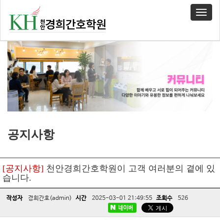
T
o
g
g
l
e
n
a
v
i
g
a
t
공지사항
i
o
n
[공지사항]
천안경희간호학원이 고객 여러분의 곁에 있
습니다.
작성자
경희간호(admin)
시간
2025-03-01 21:49:55
조회수
526
네이버