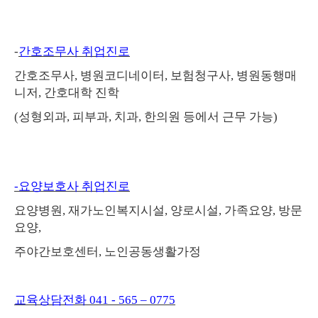
-
간호조무사 취업진로
간호조무사
,
병원코디네이터
,
보험청구사
,
병원동행매
니저
,
간호대학 진학
(
성형외과
,
피부과
,
치과
,
한의원 등에서 근무 가능
)
-
요양보호사 취업진로
요양병원
,
재가노인복지시설
,
양로시설
,
가족요양
,
방문
요양
,
주야간보호센터
,
노인공동생활가정
교육상담전화
041 - 565
–
0775