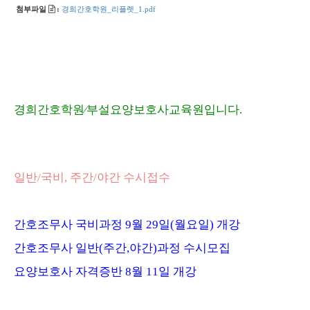
첨부파일
:
경희간호학원_리플렛_1.pdf
경희간호학원
∕
부설요양보호사교육원입니다
.
일반
/
국비
,
주간
/
야간 수시접수
간호조무사 국비과정 9
월 29
일(월요일) 개강
간호조무사 일반
(
주간
,
야간
)
과정 수시모집
요양보호사 자격증반 8
월
11
일 개강