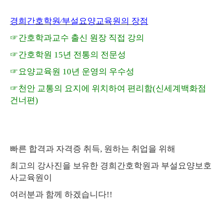
경희간호학원
∕
부설요양교육원의 장점
☞
간호학과교수 출신 원장 직접 강의
☞
간호학원
15
년 전통의 전문성
☞
요양교육원
10
년 운영의 우수성
☞
천안 교통의 요지에 위치하여 편리함
(
신세계백화점
건너편
)
빠른 합격과 자격증 취득
,
원하는 취업을 위해
최고의 강사진을 보유한 경희간호학원과 부설요양보호
사교육원이
여러분과 함께 하겠습니다
!!